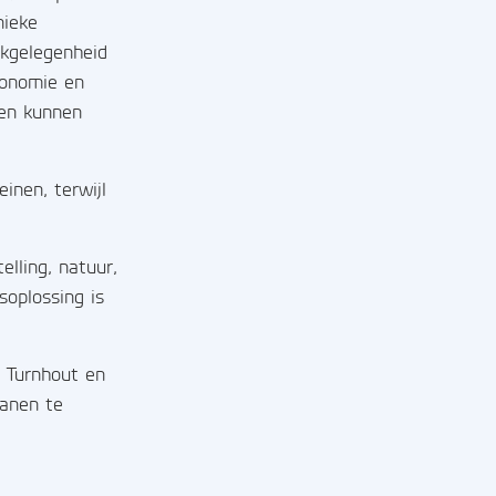
nieke
rkgelegenheid
economie en
ten kunnen
inen, terwijl
lling, natuur,
soplossing is
 Turnhout en
banen te