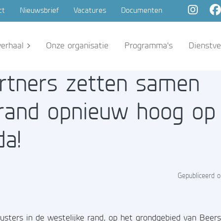
ct
Nieuwsbrief
Vacatures
Documenten
erhaal
Onze organisatie
Programma's
Dienstve
artners zetten samen
rand opnieuw hoog op
a!
Gepubliceerd o
lusters in de westelijke rand, op het grondgebied van Beer