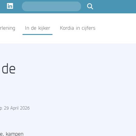
rlening
In de kijker
Kordia in cijfers
 de
p: 29 April 2026
se, kampen