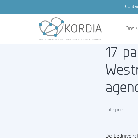
Conta
Ons v
17 p
West
agend
Categorie:
De bedrijvenc