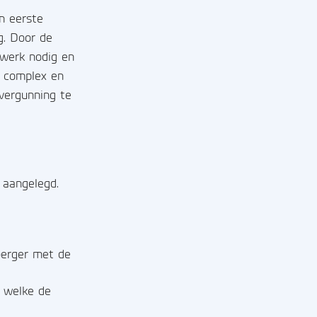
en eerste
g. Door de
ewerk nodig en
r complex en
vergunning te
 aangelegd.
berger met de
g welke de