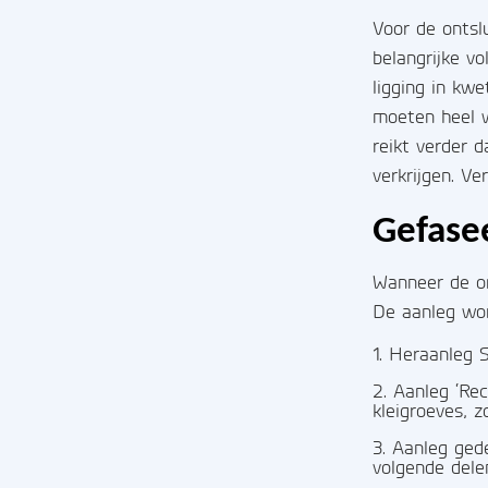
Voor de ontsl
belangrijke v
ligging in kw
moeten heel w
reikt verder 
verkrijgen. V
Gefase
Wanneer de o
De aanleg wor
1. Heraanleg
2. Aanleg ‘Re
kleigroeves, 
3. Aanleg ge
volgende dele