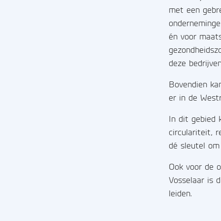
met een gebre
ondernemingen
én voor maats
gezondheidszo
deze bedrijven
Bovendien kam
er in de West
In dit gebied
circulariteit,
dé sleutel om
Ook voor de o
Vosselaar is 
leiden.