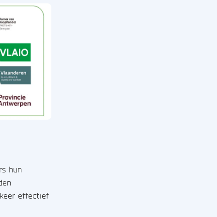
rs hun
den
eer effectief