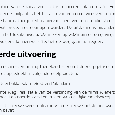
uiting van de kanaalzone ligt een concreet plan op tafel. E
olgende mijlpaal is het behalen van een omgevingsvergunnin
etsbaar natuurgebied, is hiervoor heel veel en grondig studi
at procedures doorlopen worden. De uitdaging is bijzonde
dan het lokale niveau. We mikken op 2028 om de omgevings
ervolgens kunnen we effectief de weg gaan aanleggen.
erde uitvoering
mgevingsvergunning toegekend is, wordt de weg gefaseerd
dt opgedeeld in volgende deelprojecten:
 Steenbakkersdam West en Polendam
chte Weg’: realisatie van de verbinding van de firma Wiener
zowel ten noorden als ten zuiden van de Rijkevorselseweg
deelte nieuwe weg:
realisatie van de nieuwe ontsluitingswe
n bevat: