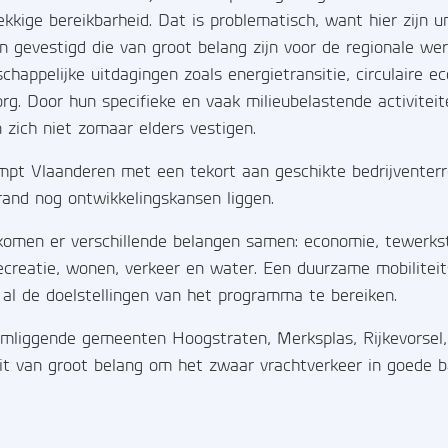
kkige bereikbarheid. Dat is problematisch, want hier zijn u
 gevestigd die van groot belang zijn voor de regionale we
chappelijke uitdagingen zoals energietransitie, circulaire 
rg. Door hun specifieke en vaak milieubelastende activitei
 zich niet zomaar elders vestigen.
pt Vlaanderen met een tekort aan geschikte bedrijventerre
rand nog ontwikkelingskansen liggen.
 komen er verschillende belangen samen: economie, tewerkste
 recreatie, wonen, verkeer en water. Een duurzame mobiliteit
 al de doelstellingen van het programma te bereiken.
mliggende gemeenten Hoogstraten, Merksplas, Rijkevorsel,
dit van groot belang om het zwaar vrachtverkeer in goede 