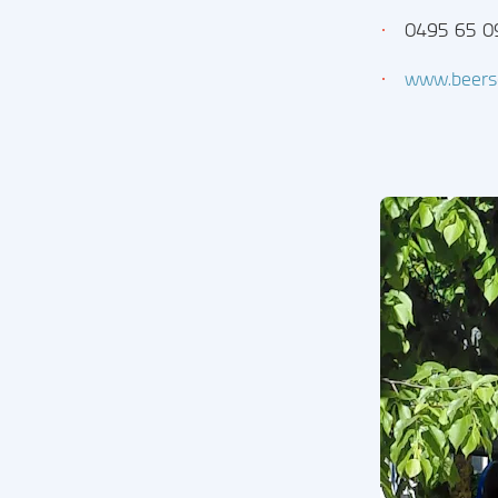
·
0495 65 0
·
www.beers