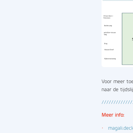
Voor meer toel
naar de tijdsl
/////////////
Meer info:
·
magali.dec