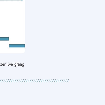
ijzen we graag
/////////////////////////////////////