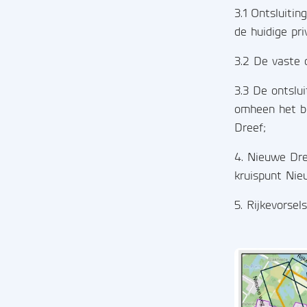
3.1 Ontsluiti
de huidige pr
3.2 De vaste 
3.3 De ontslu
omheen het be
Dreef;
4. Nieuwe Dre
kruispunt Ni
5. Rijkevorse