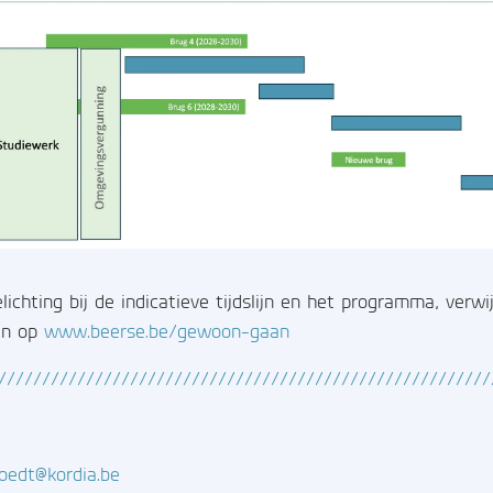
ichting bij de indicatieve tijdslijn en het programma, verw
ijn op
www.beerse.be/gewoon-gaan
////////////////////////////////////////////////////////
loedt@kordia.be