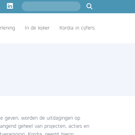
rlening
In de kijker
Kordia in cijfers
e geven, worden de uitdagingen op
ngend geheel van projecten, acties en
vereniging, Kordia, neemt hierin