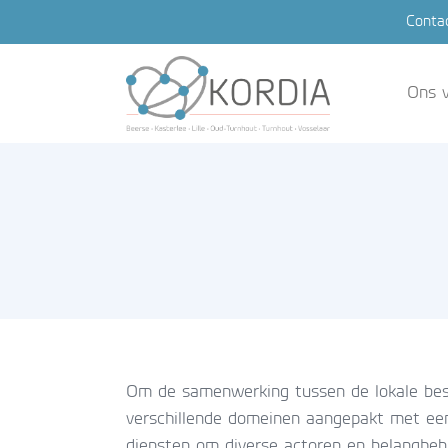
Conta
Ons v
Om de samenwerking tussen de lokale bes
verschillende domeinen aangepakt met ee
diensten om diverse actoren en belanghebb