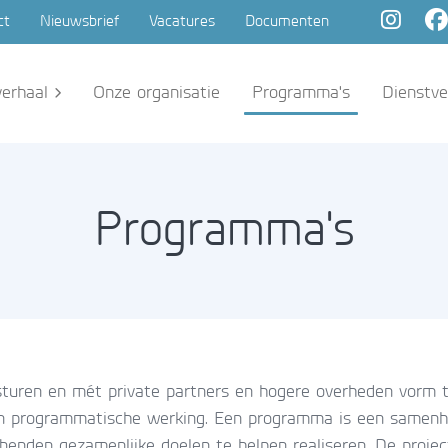
ct
Nieuwsbrief
Vacatures
Documenten
erhaal
Onze organisatie
Programma's
Dienstve
Programma's
turen en mét private partners en hogere overheden vorm t
n programmatische werking. Een programma is een samenha
enden gezamenlijke doelen te helpen realiseren. De project